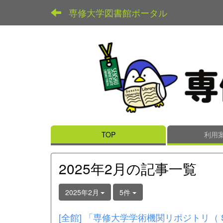
専修大学図書館ポータル
TOP
利用
2025年2月の記事一覧
2025年2月
5件
[全館] 「専修大学学術機関リポジトリ（ 